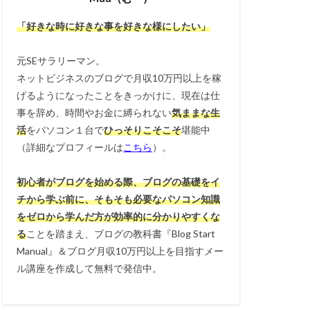
「好きな時に好きな事を好きな様にしたい」
元SEサラリーマン。
ネットビジネスのブログで月収10万円以上を稼
げるようになったことをきっかけに、現在は仕
事を辞め、時間やお金に縛られない
気ままな生
活
をパソコン１台で
ひっそりこそこそ
堪能中
（詳細なプロフィールは
こちら
）。
初心者がブログを始める際、ブログの基礎をイ
チから学ぶ前に、そもそも必要なパソコン知識
をゼロから学んだ方が効率的に分かりやすくな
る
ことを踏まえ、ブログの教科書『Blog Start
Manual』＆ブログ月収10万円以上を目指すメー
ル講座を作成して無料で発信中。