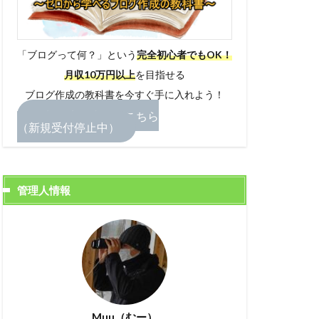
「ブログって何？」という
完全初心者でもOK！
月収10万円以上
を目指せる
ブログ作成の教科書を今すぐ手に入れよう！
無料お申し込みはこちら
（新規受付停止中）
管理人情報
Muu（むー）