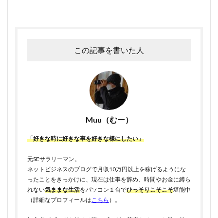
この記事を書いた人
Muu（むー）
「好きな時に好きな事を好きな様にしたい」
元SEサラリーマン。
ネットビジネスのブログで月収10万円以上を稼げるようにな
ったことをきっかけに、現在は仕事を辞め、時間やお金に縛ら
れない
気ままな生活
をパソコン１台で
ひっそりこそこそ
堪能中
（詳細なプロフィールは
こちら
）。