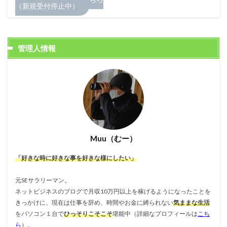
（新規受付停止中）
管理人情報
Muu（むー）
「好きな時に好きな事を好きな様にしたい」
元SEサラリーマン。
ネットビジネスのブログで月収10万円以上を稼げるようになったことを
きっかけに、現在は仕事を辞め、時間やお金に縛られない
気ままな生活
をパソコン１台で
ひっそりこそこそ
堪能中（詳細なプロフィールは
こち
ら
）。