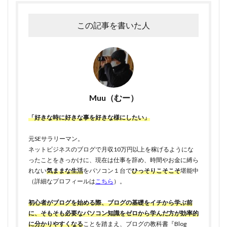
この記事を書いた人
Muu（むー）
「好きな時に好きな事を好きな様にしたい」
元SEサラリーマン。
ネットビジネスのブログで月収10万円以上を稼げるようにな
ったことをきっかけに、現在は仕事を辞め、時間やお金に縛ら
れない
気ままな生活
をパソコン１台で
ひっそりこそこそ
堪能中
（詳細なプロフィールは
こちら
）。
初心者がブログを始める際、ブログの基礎をイチから学ぶ前
に、そもそも必要なパソコン知識をゼロから学んだ方が効率的
に分かりやすくなる
ことを踏まえ、ブログの教科書『Blog