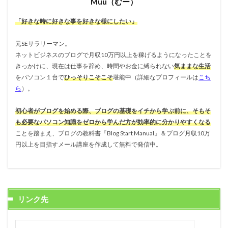
Muu（むー）
「好きな時に好きな事を好きな様にしたい」
元SEサラリーマン。
ネットビジネスのブログで月収10万円以上を稼げるようになったことを
きっかけに、現在は仕事を辞め、時間やお金に縛られない
気ままな生活
をパソコン１台で
ひっそりこそこそ
堪能中（詳細なプロフィールは
こち
ら
）。
初心者がブログを始める際、ブログの基礎をイチから学ぶ前に、そもそ
も必要なパソコン知識をゼロから学んだ方が効率的に分かりやすくなる
ことを踏まえ、ブログの教科書『Blog Start Manual』＆ブログ月収10万
円以上を目指すメール講座を作成して無料で発信中。
リンク先