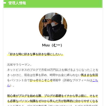
管理人情報
Muu（むー）
「好きな時に好きな事を好きな様にしたい」
元SEサラリーマン。
ネットビジネスのブログで月収10万円以上を稼げるようになったことを
きっかけに、現在は仕事を辞め、時間やお金に縛られない
気ままな生活
をパソコン１台で
ひっそりこそこそ
堪能中（詳細なプロフィールは
こち
ら
）。
初心者がブログを始める際、ブログの基礎をイチから学ぶ前に、そもそ
も必要なパソコン知識をゼロから学んだ方が効率的に分かりやすくなる