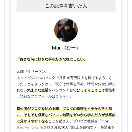
この記事を書いた人
Muu（むー）
「好きな時に好きな事を好きな様にしたい」
元SEサラリーマン。
ネットビジネスのブログで月収10万円以上を稼げるようにな
ったことをきっかけに、現在は仕事を辞め、時間やお金に縛ら
れない
気ままな生活
をパソコン１台で
ひっそりこそこそ
堪能中
（詳細なプロフィールは
こちら
）。
初心者がブログを始める際、ブログの基礎をイチから学ぶ前
に、そもそも必要なパソコン知識をゼロから学んだ方が効率的
に分かりやすくなる
ことを踏まえ、ブログの教科書『Blog
Start Manual』＆ブログ月収10万円以上を目指すメール講座を