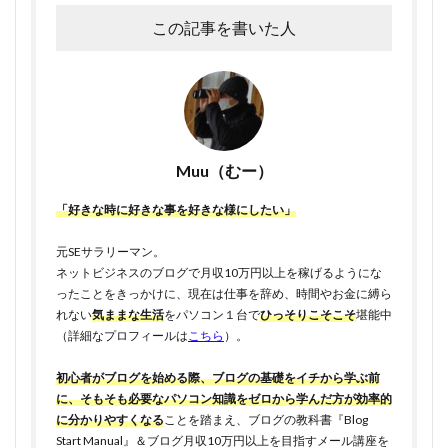
この記事を書いた人
Muu（むー）
「好きな時に好きな事を好きな様にしたい」
元SEサラリーマン。
ネットビジネスのブログで月収10万円以上を稼げるようにな
ったことをきっかけに、現在は仕事を辞め、時間やお金に縛ら
れない
気ままな生活
をパソコン１台で
ひっそりこそこそ
堪能中
（詳細なプロフィールは
こちら
）。
初心者がブログを始める際、ブログの基礎をイチから学ぶ前
に、そもそも必要なパソコン知識をゼロから学んだ方が効率的
に分かりやすくなる
ことを踏まえ、ブログの教科書『Blog
Start Manual』＆ブログ月収10万円以上を目指すメール講座を