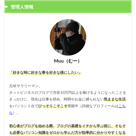
管理人情報
Muu（むー）
「好きな時に好きな事を好きな様にしたい」
元SEサラリーマン。
ネットビジネスのブログで月収10万円以上を稼げるようになったことを
きっかけに、現在は仕事を辞め、時間やお金に縛られない
気ままな生活
をパソコン１台で
ひっそりこそこそ
堪能中（詳細なプロフィールは
こち
ら
）。
初心者がブログを始める際、ブログの基礎をイチから学ぶ前に、そもそ
も必要なパソコン知識をゼロから学んだ方が効率的に分かりやすくなる