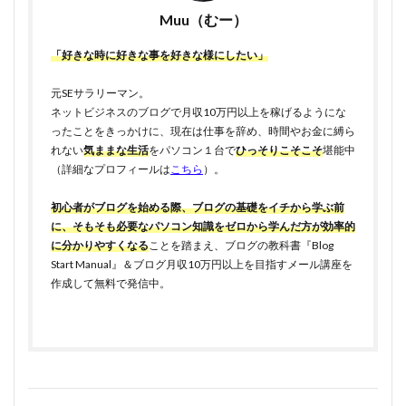
Muu（むー）
「好きな時に好きな事を好きな様にしたい」
元SEサラリーマン。
ネットビジネスのブログで月収10万円以上を稼げるようにな
ったことをきっかけに、現在は仕事を辞め、時間やお金に縛ら
れない
気ままな生活
をパソコン１台で
ひっそりこそこそ
堪能中
（詳細なプロフィールは
こちら
）。
初心者がブログを始める際、ブログの基礎をイチから学ぶ前
に、そもそも必要なパソコン知識をゼロから学んだ方が効率的
に分かりやすくなる
ことを踏まえ、ブログの教科書『Blog
Start Manual』＆ブログ月収10万円以上を目指すメール講座を
作成して無料で発信中。