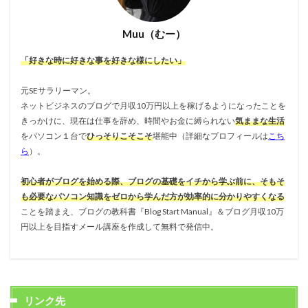
Muu（むー）
「好きな時に好きな事を好きな様にしたい」
元SEサラリーマン。
ネットビジネスのブログで月収10万円以上を稼げるようになったことを
きっかけに、現在は仕事を辞め、時間やお金に縛られない
気ままな生活
をパソコン１台で
ひっそりこそこそ
堪能中（詳細なプロフィールは
こち
ら
）。
初心者がブログを始める際、ブログの基礎をイチから学ぶ前に、そもそ
も必要なパソコン知識をゼロから学んだ方が効率的に分かりやすくなる
ことを踏まえ、ブログの教科書『Blog Start Manual』＆ブログ月収10万
円以上を目指すメール講座を作成して無料で発信中。
リンク先