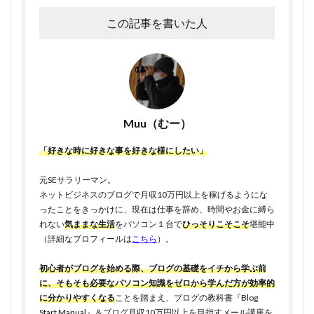
この記事を書いた人
Muu（むー）
「好きな時に好きな事を好きな様にしたい」
元SEサラリーマン。
ネットビジネスのブログで月収10万円以上を稼げるようにな
ったことをきっかけに、現在は仕事を辞め、時間やお金に縛ら
れない
気ままな生活
をパソコン１台で
ひっそりこそこそ
堪能中
（詳細なプロフィールは
こちら
）。
初心者がブログを始める際、ブログの基礎をイチから学ぶ前
に、そもそも必要なパソコン知識をゼロから学んだ方が効率的
に分かりやすくなる
ことを踏まえ、ブログの教科書『Blog
Start Manual』＆ブログ月収10万円以上を目指すメール講座を