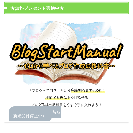
★無料プレゼント実施中★
「ブログって何？」という
完全初心者でもOK！
月収10万円以上
を目指せる
ブログ作成の教科書を今すぐ手に入れよう！
無料お申し込みはこちら
（新規受付停止中）