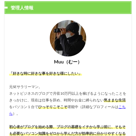
管理人情報
Muu（むー）
「好きな時に好きな事を好きな様にしたい」
元SEサラリーマン。
ネットビジネスのブログで月収10万円以上を稼げるようになったことを
きっかけに、現在は仕事を辞め、時間やお金に縛られない
気ままな生活
をパソコン１台で
ひっそりこそこそ
堪能中（詳細なプロフィールは
こち
ら
）。
初心者がブログを始める際、ブログの基礎をイチから学ぶ前に、そもそ
も必要なパソコン知識をゼロから学んだ方が効率的に分かりやすくなる