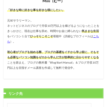
Muu（むー）
「好きな時に好きな事を好きな様にしたい」
元SEサラリーマン。
ネットビジネスのブログで月収10万円以上を稼げるようになったことを
きっかけに、現在は仕事を辞め、時間やお金に縛られない
気ままな生活
をパソコン１台で
ひっそりこそこそ
堪能中（詳細なプロフィールは
こち
ら
）。
初心者がブログを始める際、ブログの基礎をイチから学ぶ前に、そもそ
も必要なパソコン知識をゼロから学んだ方が効率的に分かりやすくなる
ことを踏まえ、ブログの教科書『Blog Start Manual』＆ブログ月収10万
円以上を目指すメール講座を作成して無料で発信中。
リンク先