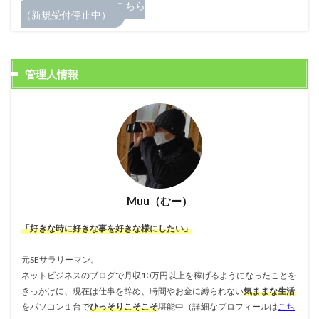
無料お申し込みはこちら
（新規受付停止中）
管理人情報
Muu（むー）
「好きな時に好きな事を好きな様にしたい」
元SEサラリーマン。
ネットビジネスのブログで月収10万円以上を稼げるようになったことを
きっかけに、現在は仕事を辞め、時間やお金に縛られない
気ままな生活
をパソコン１台で
ひっそりこそこそ
堪能中（詳細なプロフィールは
こち